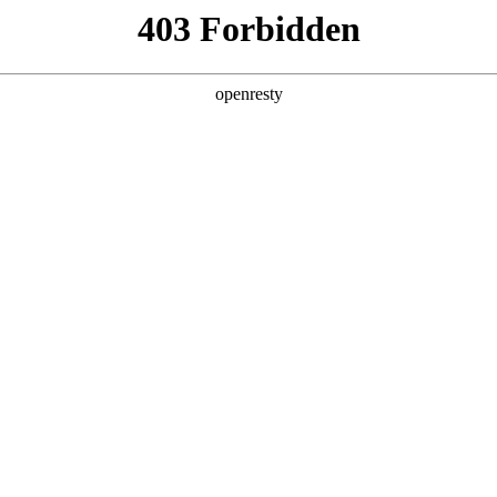
企业业务
个人业务
了解我们
投资者
品
>
电子白板
器
电子白板
广告机
EN
Global
查看全部
创新平台
投资者关系
技术策源地开放课题
信息